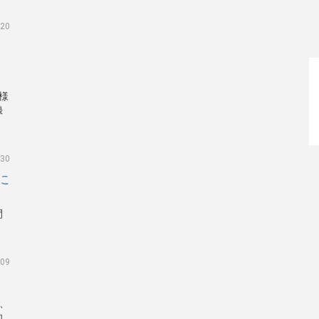
.20
客様
録
く
.30
に
間
.09
て、
知