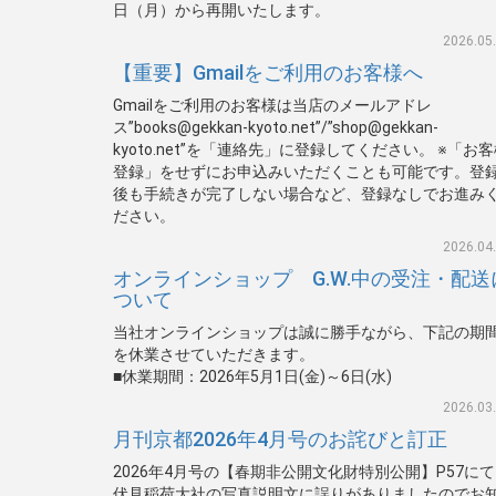
日（月）から再開いたします。
2026.05
【重要】Gmailをご利用のお客様へ
Gmailをご利用のお客様は当店のメールアドレ
ス”books@gekkan-kyoto.net”/”shop@gekkan-
kyoto.net”を「連絡先」に登録してください。 ※「お
登録」をせずにお申込みいただくことも可能です。登
後も手続きが完了しない場合など、登録なしでお進み
ださい。
2026.04
オンラインショップ G.W.中の受注・配送
ついて
当社オンラインショップは誠に勝手ながら、下記の期
を休業させていただきます。
■休業期間：2026年5月1日(金)～6日(水)
2026.03
月刊京都2026年4月号のお詫びと訂正
2026年4月号の【春期非公開文化財特別公開】P57に
伏見稲荷大社の写真説明文に誤りがありましたのでお